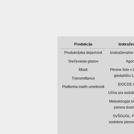
Produkcija
Izobraže
Produkcijska dejavnost
Izobraževalne 
Srečevanja glasov
Ago
Mladi
Plesne šole v
gledališču L
Transmittance
IDOCDE 
Platforma malih umetnosti
Učna ura sodo
Metodologije b
plesna dram
SVŠGUGL: P
sodobne plesne