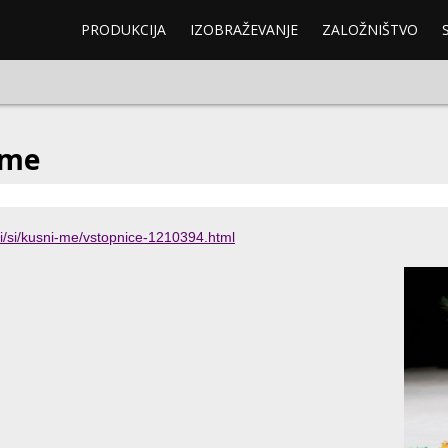
PRODUKCIJA
IZOBRAŽEVANJE
ZALOŽNIŠTVO
 me
i/si/kusni-me/vstopnice-1210394.html