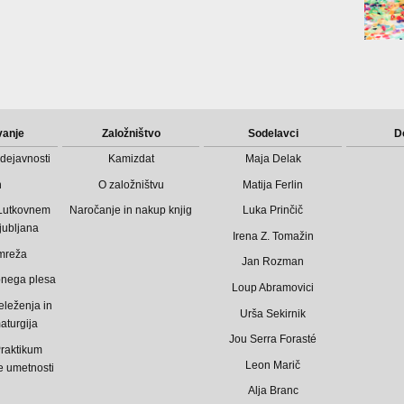
vanje
Založništvo
Sodelavci
D
dejavnosti
Kamizdat
Maja Delak
n
O založništvu
Matija Ferlin
 Lutkovnem
Naročanje in nakup knjig
Luka Prinčič
jubljana
Irena Z. Tomažin
mreža
Jan Rozman
bnega plesa
Loup Abramovici
eleženja in
Urša Sekirnik
aturgija
Jou Serra Forasté
raktikum
Leon Marič
 umetnosti
Alja Branc